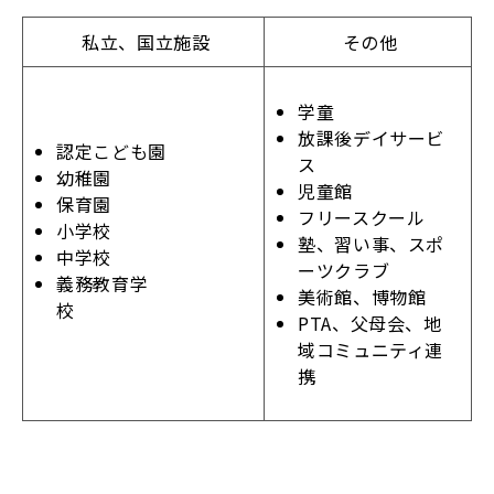
私立、国立施設
その他
学童
放課後デイサービ
認定こども園
ス
幼稚園
児童館
保育園
フリースクール
小学校
塾、習い事、スポ
中学校
ーツクラブ
義務教育学
美術館、博物館
校
PTA、父母会、地
域コミュニティ連
携